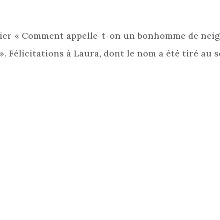
rnier « Comment appelle-t-on un bonhomme de neig
». Félicitations à Laura, dont le nom a été tiré au s
!
snowprobc.com
pour nous faire part de vos
plement pour nous dire bonjour!
Article suiva