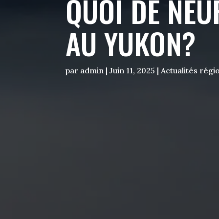
QUOI DE NEU
AU YUKON?
par
admin
|
Juin 11, 2025
|
Actualités régi