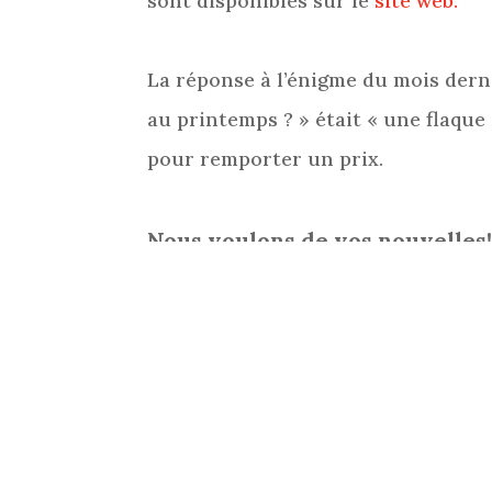
sont disponibles sur le
site web.
La réponse à l’énigme du mois de
au printemps ? » était « une flaque 
pour remporter un prix.
Nous voulons de vos nouvelles
Communiquez avec nous à
admin@
commentaires, de vos idées ou sim
←
Article précédent