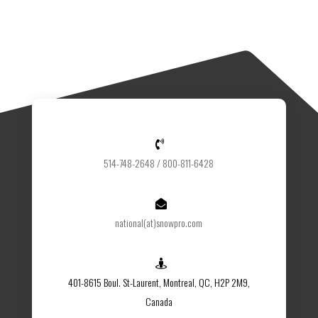

514-748-2648 / 800-811-6428

national(at)snowpro.com

401-8615 Boul. St-Laurent, Montreal, QC, H2P 2M9,
Canada