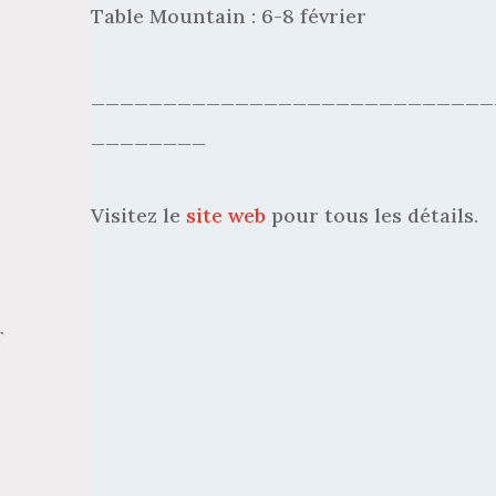
Table Mountain : 6-8 février
____________________________
________
Visitez le
site web
pour tous les détails.
r