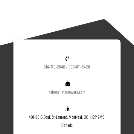

514-748-2648 / 800-811-6428

national(at)snowpro.com

401-8615 Boul. St-Laurent, Montreal, QC, H2P 2M9,
Canada