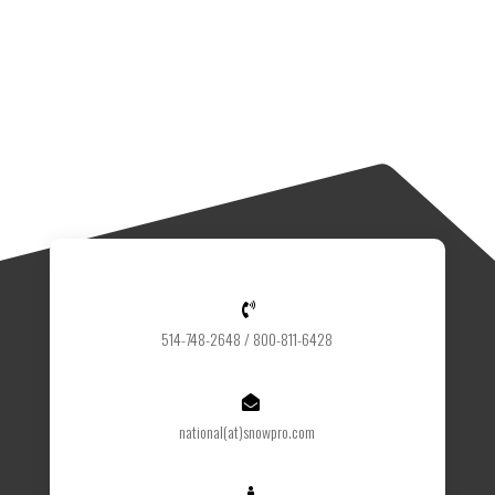

514-748-2648 / 800-811-6428

national(at)snowpro.com
