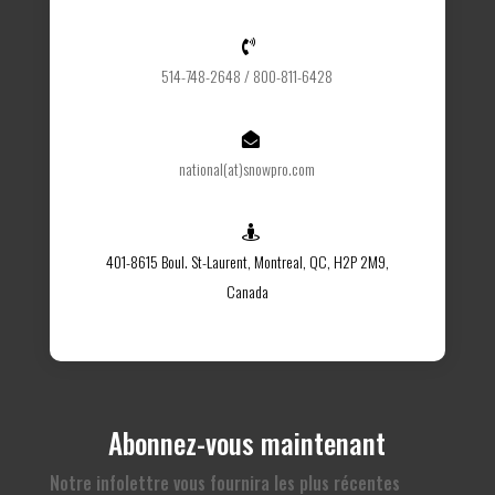

514-748-2648 / 800-811-6428

national(at)snowpro.com

401-8615 Boul. St-Laurent, Montreal, QC, H2P 2M9,
Canada
Abonnez-vous maintenant
Notre infolettre vous fournira les plus récentes